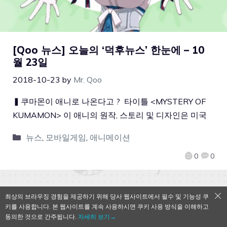
[Qoo 뉴스] 오늘의 ‘덕후뉴스’ 한눈에 – 10
월 23일
2018-10-23
by
Mr. Qoo
▍쿠마몬이 애니로 나온다고 ? 타이틀 <MYSTERY OF
KUMAMON> 이 애니의 원작, 스토리 및 디자인은 미국
뉴스
,
모바일게임
,
애니메이션
0
0
최상의 브라우징 경험을 제공하기 위해 당사 웹사이트에서 필수 및 기능성 쿠
QooApp Limited © 2026
키를 사용합니다. 본 웹사이트를 계속 사용하시면 쿠키 사용 방식을 이해하고
동의한 것으로 간주됩니다.
자세히 보기→