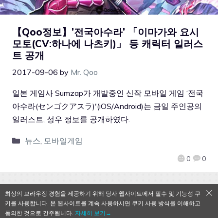
【Qoo정보】’전국아수라’ 「이마가와 요시
모토(CV:하나에 나츠키)」 등 캐릭터 일러스
트 공개
2017-09-06
by
Mr. Qoo
일본 게임사 Sumzap가 개발중인 신작 모바일 게임 ‘전국
아수라(センゴクアスラ)'(iOS/Android)는 금일 주인공의
일러스트, 성우 정보를 공개하였다.
뉴스
,
모바일게임
0
0
최상의 브라우징 경험을 제공하기 위해 당사 웹사이트에서 필수 및 기능성 쿠
키를 사용합니다. 본 웹사이트를 계속 사용하시면 쿠키 사용 방식을 이해하고
QooApp Limited © 2026
동의한 것으로 간주됩니다.
자세히 보기→