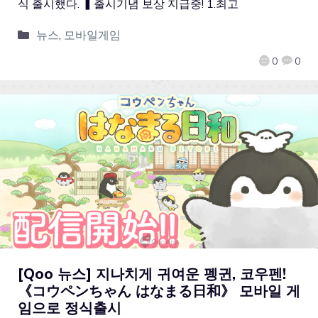
식 출시했다. ▍출시기념 보상 지급중! 1.최고
뉴스
,
모바일게임
0
0
[Qoo 뉴스] 지나치게 귀여운 펭귄, 코우펜!
《コウペンちゃん はなまる日和》 모바일 게
임으로 정식출시