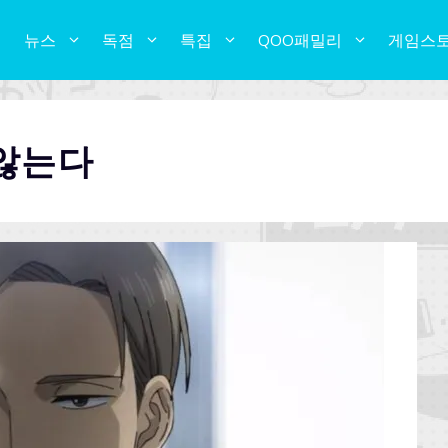
뉴스
독점
특집
QOO패밀리
게임스
 않는다