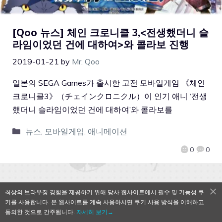
[Qoo 뉴스] 체인 크로니클 3,<전생했더니 슬
라임이었던 건에 대하여>와 콜라보 진행
2019-01-21
by
Mr. Qoo
일본의 SEGA Games가 출시한 고전 모바일게임 《체인
크로니클3》（チェインクロニクル）이 인기 애니 ‘전생
했더니 슬라임이었던 건에 대하여’와 콜라보를
뉴스
,
모바일게임
,
애니메이션
0
0
최상의 브라우징 경험을 제공하기 위해 당사 웹사이트에서 필수 및 기능성 쿠
QooApp Limited © 2026
키를 사용합니다. 본 웹사이트를 계속 사용하시면 쿠키 사용 방식을 이해하고
동의한 것으로 간주됩니다.
자세히 보기→