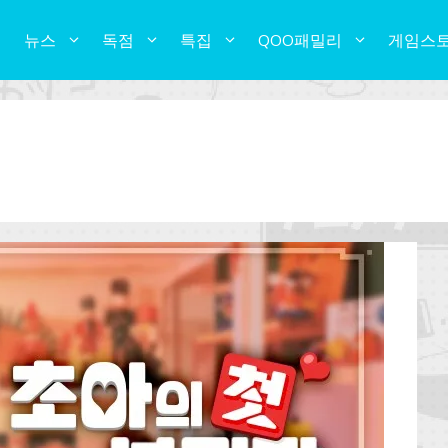
뉴스
독점
특집
QOO패밀리
게임스