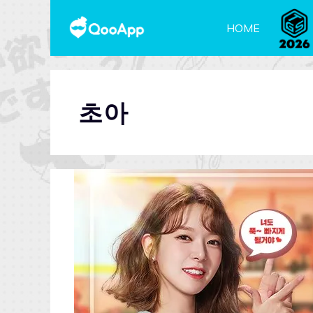
HOME
초아