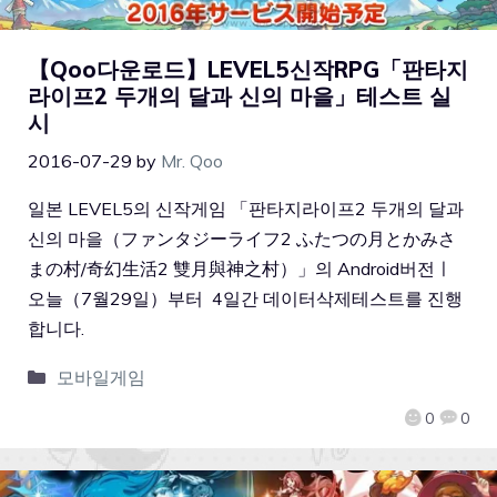
【Qoo다운로드】LEVEL5신작RPG「판타지
라이프2 두개의 달과 신의 마을」테스트 실
시
2016-07-29
by
Mr. Qoo
일본 LEVEL5의 신작게임 「판타지라이프2 두개의 달과
신의 마을（ファンタジーライフ2 ふたつの月とかみさ
まの村/奇幻生活2 雙月與神之村）」의 Android버전ㅣ
오늘（7월29일）부터 4일간 데이터삭제테스트를 진행
합니다.
모바일게임
0
0