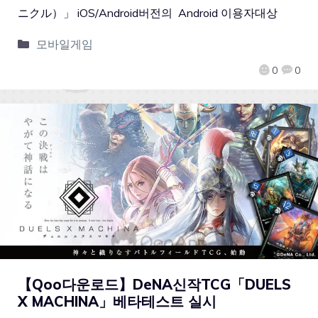
ニクル）」 iOS/Android버전의 Android 이용자대상
모바일게임
0
0
【Qoo다운로드】DeNA신작TCG「DUELS
X MACHINA」베타테스트 실시