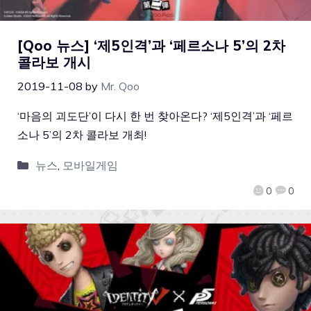
[Qoo 뉴스] ‘제5인격’과 ‘페르소나 5’의 2차
콜라보 개시
2019-11-08
by
Mr. Qoo
‘마음의 괴도단’이 다시 한 번 찾아온다? ‘제5인격’과 ‘페르
소나 5’의 2차 콜라보 개최!
뉴스
,
모바일게임
0
0