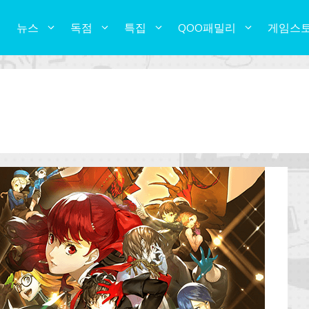
뉴스
독점
특집
QOO패밀리
게임스