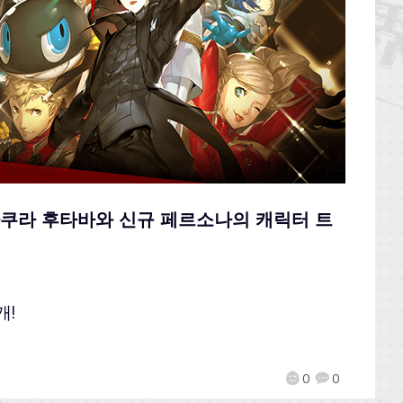
, 사쿠라 후타바와 신규 페르소나의 캐릭터 트
개!
0
0