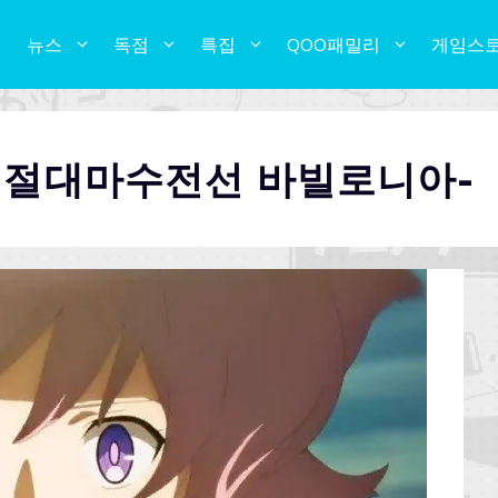
뉴스
독점
특집
QOO패밀리
게임스
-절대마수전선 바빌로니아-