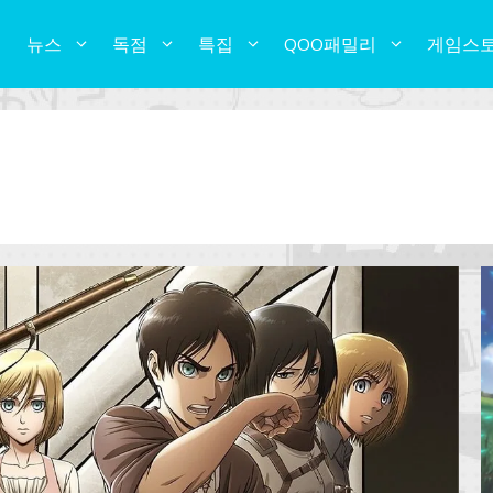
뉴스
독점
특집
QOO패밀리
게임스