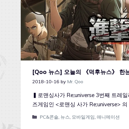
[Qoo 뉴스] 오늘의 《덕후뉴스》 한눈에
2018-10-16
by
Mr. Qoo
▍로맨싱사가 Re;universe 3번째 트
즈게임인 <로맨싱 사가 Re;universe>
PC&콘솔
,
뉴스
,
모바일게임
,
애니메이션