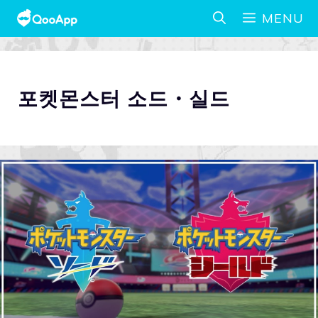
MENU
포켓몬스터 소드・실드