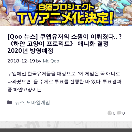
[Qoo 뉴스] 쿠앱유저의 소원이 이뤄졌다.. ?
《하얀 고양이 프로젝트》 애니화 결정
2020년 방영예정
2018-12-19
by
Mr. Qoo
쿠앱에선 한국유저들을 대상으로 ‘이 게임은 꼭 애니로
나와줬으면..’을 주제로 투표를 진행한 바 있다. 투표결과
중 하얀고양이는
뉴스
,
모바일게임
0
0