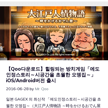
【Qoo다운로드】힐링되는 방치게임「에도
인정스토리～시공간을 초월한 오뎅집～」
iOS/Android버전 출시
2016-06-28
by
Mr. Qoo
일본 GAGEX 의 최신작 「에도인정스토리～시공간을 초
월한 오뎅집～（大江戸人情物語 ～時をかけるおでん屋