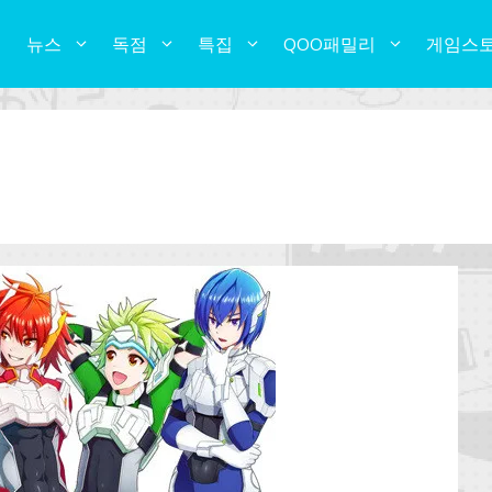
뉴스
독점
특집
QOO패밀리
게임스