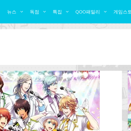
뉴스
독점
특집
QOO패밀리
게임스