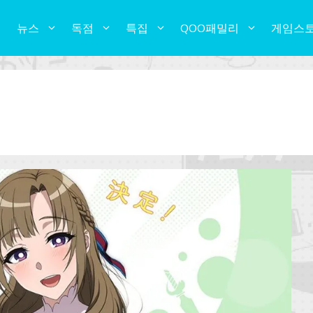
뉴스
독점
특집
QOO패밀리
게임스