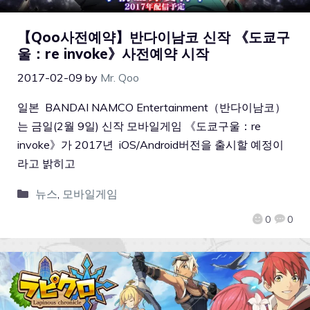
【Qoo사전예약】반다이남코 신작 《도쿄구
울：re invoke》사전예약 시작
2017-02-09
by
Mr. Qoo
일본 BANDAI NAMCO Entertainment（반다이남코）
는 금일(2월 9일) 신작 모바일게임 《도쿄구울：re
invoke》가 2017년 iOS/Android버전을 출시할 예정이
라고 밝히고
뉴스
,
모바일게임
0
0