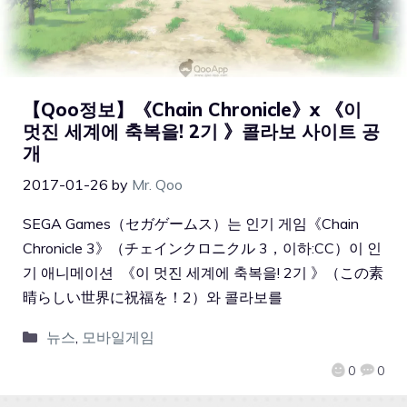
【Qoo정보】《Chain Chronicle》x 《이
멋진 세계에 축복을! 2기 》콜라보 사이트 공
개
2017-01-26
by
Mr. Qoo
SEGA Games（セガゲームス）는 인기 게임《Chain
Chronicle 3》（チェインクロニクル 3，이하:CC）이 인
기 애니메이션 《이 멋진 세계에 축복을! 2기 》（この素
晴らしい世界に祝福を！2）와 콜라보를
뉴스
,
모바일게임
0
0