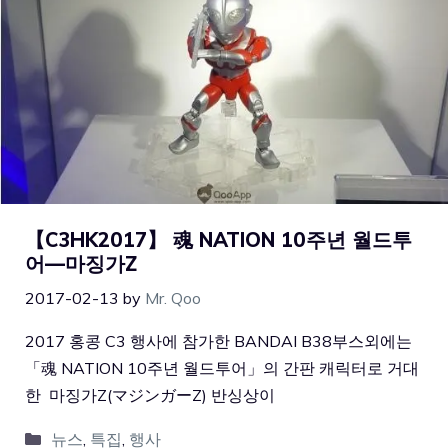
【C3HK2017】 魂 NATION 10주년 월드투
어—마징가Z
2017-02-13
by
Mr. Qoo
2017 홍콩 C3 행사에 참가한 BANDAI B38부스외에는
「魂 NATION 10주년 월드투어」의 간판 캐릭터로 거대
한 마징가Z(マジンガーZ) 반싱상이
뉴스
,
특집
,
행사