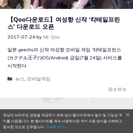
【Qoo다운로드】여성향 신작 ‘칵테일프린
스’ 다운로드 오픈
2017-07-24
by
Mr. Qoo
일본 geechs의 신작 여성향 모바일 게임 ‘칵테일프린스
(カクテル王子)'(iOS/Android) 금일(7월 24일) 서비스를
시작한다.
뉴스
,
모바일게임
0
0
최상의 브라우징 경험을 제공하기 위해 당사 웹사이트에서 필수 및 기능성 쿠
QooApp Limited © 2026
키를 사용합니다. 본 웹사이트를 계속 사용하시면 쿠키 사용 방식을 이해하고
동의한 것으로 간주됩니다.
자세히 보기→