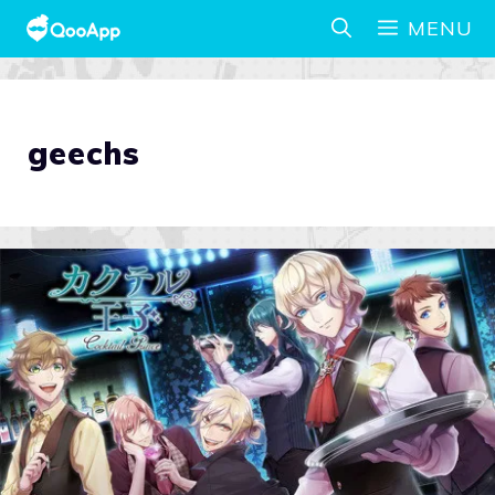
MENU
geechs