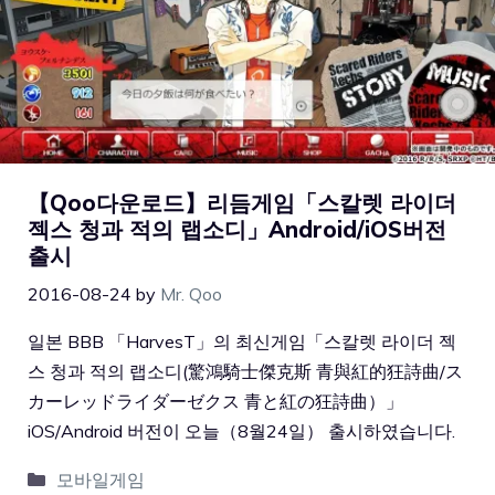
【Qoo다운로드】리듬게임「스칼렛 라이더
젝스 청과 적의 랩소디」Android/iOS버전
출시
2016-08-24
by
Mr. Qoo
일본 BBB 「HarvesT」의 최신게임「스칼렛 라이더 젝
스 청과 적의 랩소디(驚鴻騎士傑克斯 青與紅的狂詩曲/ス
カーレッドライダーゼクス 青と紅の狂詩曲）」
iOS/Android 버전이 오늘（8월24일） 출시하였습니다.
모바일게임