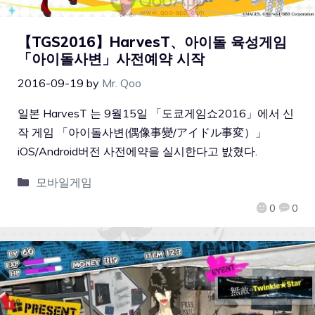
【TGS2016】HarvesT、아이돌 육성게임
「아이돌사변」사전예약 시작
2016-09-19
by
Mr. Qoo
일본 HarvesT 는 9월15일 「도쿄게임쇼2016」에서 신
작 게임 「아이돌사변(偶像事變/アイドル事変）」
iOS/Android버전 사전에약을 실시한다고 밠혔다.
모바일게임
0
0