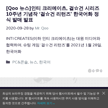
[Qoo 뉴스]인티 크리에이츠, 걸☆건 시리즈
10주년 기념작 ‘걸☆건 리턴즈’ 한국어화 정
식 발매 발표
2020-09-28
by
Mr. Qoo
INTI CREATES(이하 인티 크리에이츠)는 대원 미디어와
협력하여, 슈팅 게임 ‘걸☆건 리턴즈’를 2021년 1월 28일,
한국어화
PC&콘솔
,
뉴스
,
한국어
0
0
최상의 브라우징 경험을 제공하기 위해 당사 웹사이트에서 필수 및 기능성 쿠
QooApp Limited © 2026
키를 사용합니다. 본 웹사이트를 계속 사용하시면 쿠키 사용 방식을 이해하고
동의한 것으로 간주됩니다.
자세히 보기→