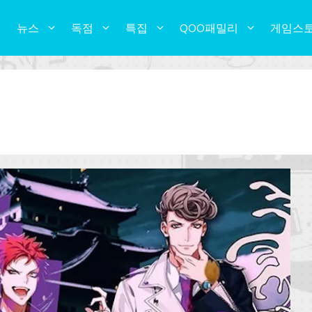
뉴스
독점
특집
QOO패밀리
게임스