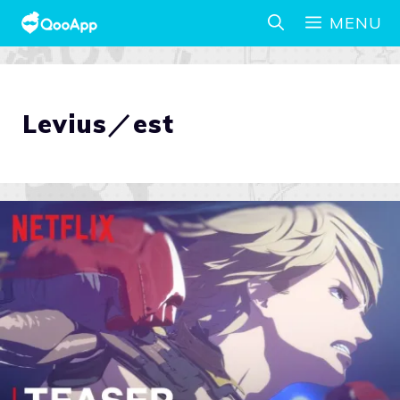
MENU
Levius／est