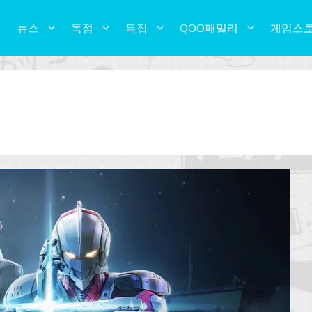
뉴스
독점
특집
QOO패밀리
게임스