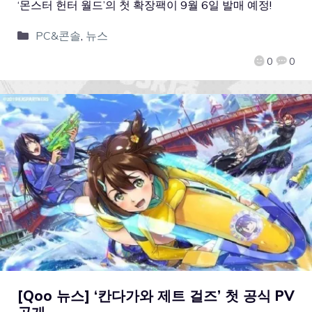
‘몬스터 헌터 월드’의 첫 확장팩이 9월 6일 발매 예정!
PC&콘솔
,
뉴스
0
0
[Qoo 뉴스] ‘칸다가와 제트 걸즈’ 첫 공식 PV