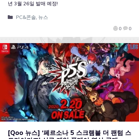
년 3월 26일 발매 예정!
PC&콘솔
,
뉴스
0
0
[Qoo 뉴스] ‘페르소나 5 스크램블 더 팬텀 스