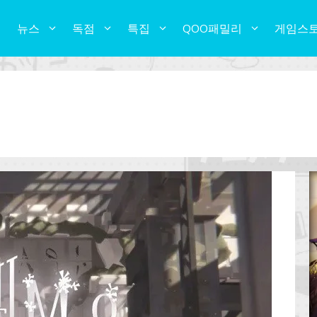
뉴스
독점
특집
QOO패밀리
게임스