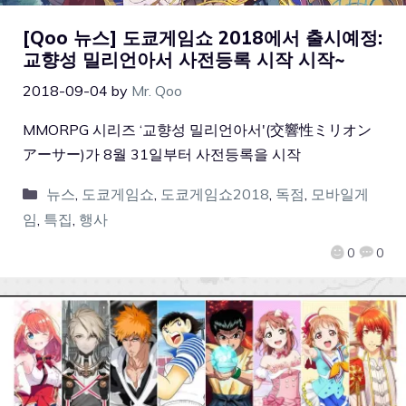
[Qoo 뉴스] 도쿄게임쇼 2018에서 출시예정:
교향성 밀리언아서 사전등록 시작 시작~
2018-09-04
by
Mr. Qoo
MMORPG 시리즈 ‘교향성 밀리언아서'(交響性ミリオン
アーサー)가 8월 31일부터 사전등록을 시작
뉴스
,
도쿄게임쇼
,
도쿄게임쇼2018
,
독점
,
모바일게
임
,
특집
,
행사
0
0