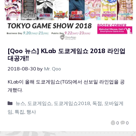
[Qoo 뉴스] KLab 도쿄게임쇼 2018 라인업
대공개!!
2018-08-30
by
Mr. Qoo
KLab이 올해 도쿄게임쇼(TGS)에서 선보일 라인업을 공
개했다.
뉴스
,
도쿄게임쇼
,
도쿄게임쇼2018
,
독점
,
모바일게
임
,
특집
,
행사
0
0