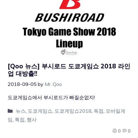
[Qoo 뉴스] 부시로드 도쿄게임쇼 2018 라인
업 대방출!!
2018-09-05
by
Mr. Qoo
도쿄게임쇼에서 부시로드가 빠질순없지!
뉴스
,
도쿄게임쇼
,
도쿄게임쇼2018
,
독점
,
모바일게
임
,
특집
,
행사
0
0