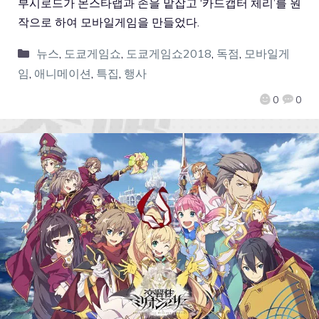
부시로드가 몬스타랩과 손을 맡잡고 ‘카드캡터 체리’를 원
작으로 하여 모바일게임을 만들었다.
뉴스
,
도쿄게임쇼
,
도쿄게임쇼2018
,
독점
,
모바일게
임
,
애니메이션
,
특집
,
행사
0
0