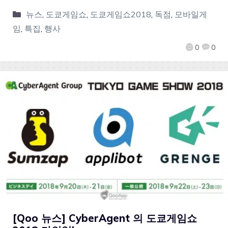
뉴스
,
도쿄게임쇼
,
도쿄게임쇼2018
,
독점
,
모바일게
임
,
특집
,
행사
0
0
[Qoo 뉴스] CyberAgent 의 도쿄게임쇼