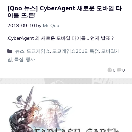
[Qoo 뉴스] CyberAgent 새로운 모바일 타
이틀 뜨.든!
2018-09-10
by
Mr. Qoo
.CyberAgent 의 새로운 모바일 타이틀… 언제 발표 ?
뉴스
,
도쿄게임쇼
,
도쿄게임쇼2018
,
독점
,
모바일게
임
,
특집
,
행사
0
0