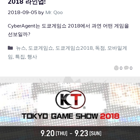
2018 라인업!
2018-09-05
by
Mr. Qoo
CyberAgent는 도쿄게임쇼 2018에서 과연 어떤 게임을
선보일까?
뉴스
,
도쿄게임쇼
,
도쿄게임쇼2018
,
독점
,
모바일게
임
,
특집
,
행사
0
0