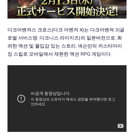
다크어벤져스 크로스
(
다크 어벤저
X)
는 다크어벤져
3(
글
로벌 서비스명
:
다크니스 라이지즈
)
의 일본버전으로
,
화
려한 액션 및 몰입감 있는 스토리
,
넥슨만의 커스터마이
징 스킬로 모바일에서 재현한 액션
RPG
게임이다
.