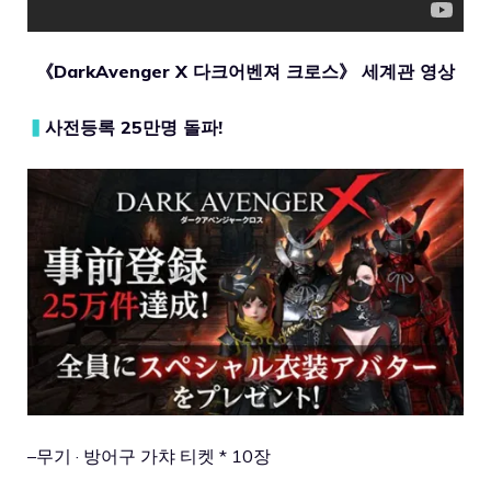
《DarkAvenger X 다크어벤져 크로스》 세계관 영상
▍
사전등록
25
만명 돌파!
–
무기
·
방어구
가챠
티켓
* 10
장