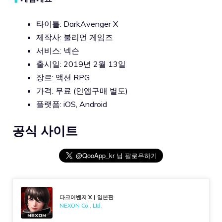
타이틀
: DarkAvenger X
제작사
:
불리언 게임즈
서비스
:
넥슨
출시일
: 2019
년
2
월
13
일
장르
:
액션
RPG
가격
:
무료
(
인앱구매 별도
)
플랫폼
: iOS, Android
공식 사이트
다크어벤저 X | 일본판
NEXON Co., Ltd.