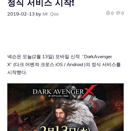
정식 서비스 시작!
0
0
2019-02-13
by
Mr. Qoo
넥슨은
오늘
(2
월
13
일
)
모바일
신작
“DarkAvenger
X” (
다크
어벤져
크로스
iOS
/
Android
)
의
정식
서비스를
시작했다
.