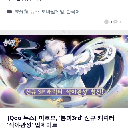
未分類
,
뉴스
,
모바일게임
,
한국어
0
0
[Qoo 뉴스] 미호요, ‘붕괴3rd’ 신규 캐릭터
‘삭야관성’ 업데이트