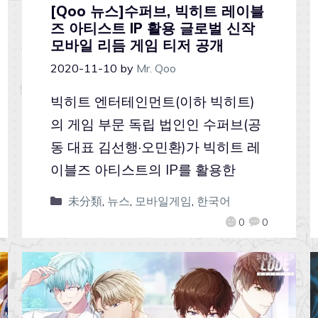
[Qoo 뉴스]수퍼브, 빅히트 레이블
즈 아티스트 IP 활용 글로벌 신작
모바일 리듬 게임 티저 공개
2020-11-10
by
Mr. Qoo
빅히트 엔터테인먼트(이하 빅히트)
의 게임 부문 독립 법인인 수퍼브(공
동 대표 김선행·오민환)가 빅히트 레
이블즈 아티스트의 IP를 활용한
未分類
,
뉴스
,
모바일게임
,
한국어
0
0