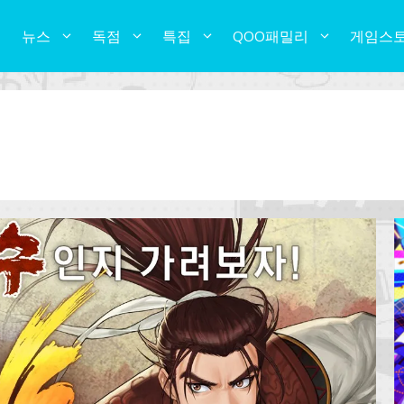
뉴스
독점
특집
QOO패밀리
게임스