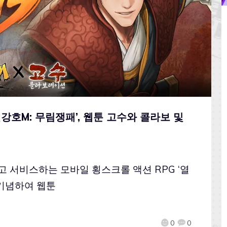
혈강호M: 무림쟁패’, 웹툰 고수와 콜라보 및
고 서비스하는 모바일 횡스크롤 액션 RPG ‘열
 기념하여 웹툰
0
0