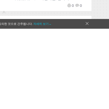
0
0
동의한 것으로 간주됩니다.
자세히 보기→
[Qoo 뉴스]스팀 서비스 ‘리버스
온라인’, 크로스 플레이 가능한 모
바일 버전 출시
2020-09-03
by
Mr. Qoo
캐럿게임즈(공동대표 손호용, 김미