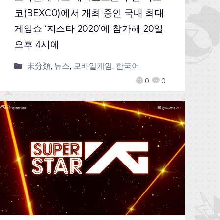
코(BEXCO)에서 개최 중인 국내 최대
게임쇼 ‘지스타 2020’에 참가해 20일
오후 4시에
未分類
,
뉴스
,
모바일게임
,
한국어
0
0