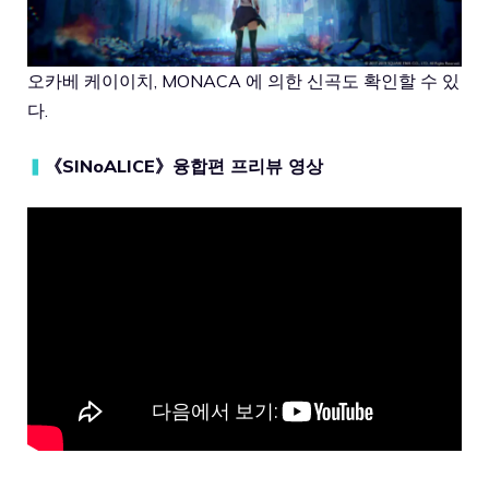
오카베 케이이치, MONACA 에 의한 신곡도 확인할 수 있
다.
▍
《SINoALICE》융합편 프리뷰 영상