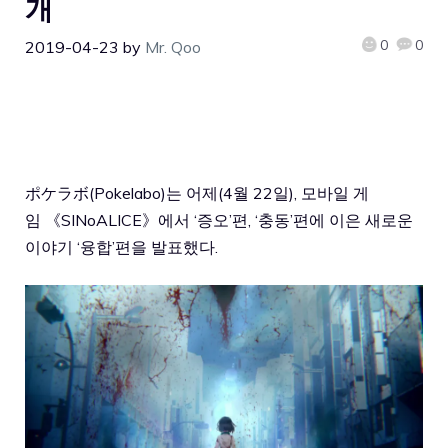
개
0
0
2019-04-23
by
Mr. Qoo
ポケラボ(Pokelabo)는 어제(4월 22일), 모바일 게
임 《SINoALICE》에서 ‘증오’편, ‘충동’편에 이은 새로운
이야기 ‘융합’편을 발표했다.