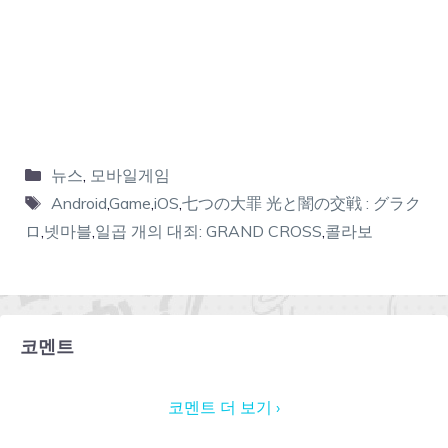
뉴스
,
모바일게임
Android
,
Game
,
iOS
,
七つの大罪 光と闇の交戦 : グラク
ロ
,
넷마블
,
일곱 개의 대죄: GRAND CROSS
,
콜라보
코멘트
코멘트 더 보기 ›