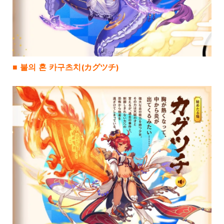
■ 불의 혼 카구츠치(カグツチ)