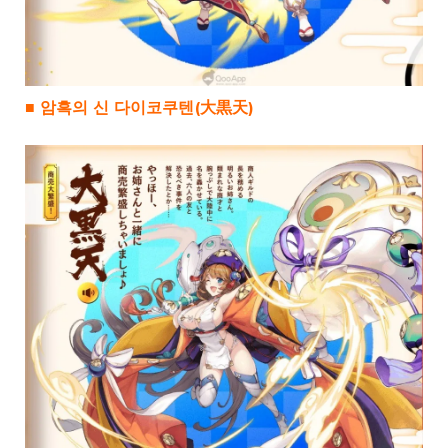
■ 암흑의 신 다이코쿠텐(大黒天)