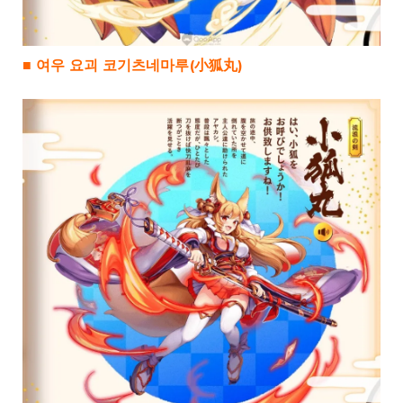
■ 여우 요괴 코기츠네마루(小狐丸)