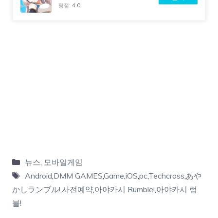
평점:
4.0
뉴스
,
모바일게임
Android
,
DMM GAMES
,
Game
,
iOS
,
pc
,
Techcross
,
あや
かしランブル!
,
사전예약
,
아야카시 Rumble!
,
아야카시 럼
블!