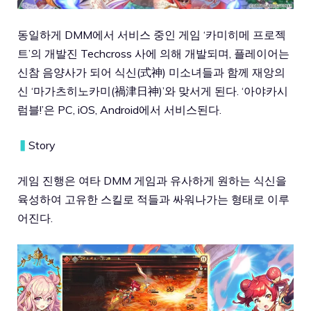
동일하게 DMM에서 서비스 중인 게임 ‘카미히메 프로젝
트’의 개발진 Techcross 사에 의해 개발되며, 플레이어는
신참 음양사가 되어 식신(式神) 미소녀들과 함께 재앙의
신 ‘마가츠히노카미(禍津日神)’와 맞서게 된다. ‘아야카시
럼블!’은 PC, iOS, Android에서 서비스된다.
▍
Story
게임 진행은 여타 DMM 게임과 유사하게 원하는 식신을
육성하여 고유한 스킬로 적들과 싸워나가는 형태로 이루
어진다.