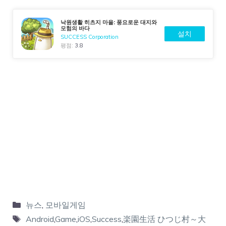
낙원생활 히츠지 마을: 풍요로운 대지와
모험의 바다
설치
SUCCESS Corporation
평점:
3.8
뉴스
,
모바일게임
Android
,
Game
,
iOS
,
Success
,
楽園生活 ひつじ村～大