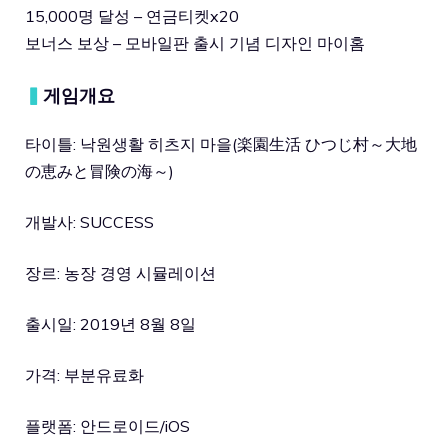
15,000명 달성 – 연금티켓x20
보너스 보상 – 모바일판 출시 기념 디자인 마이홈
▍
게임개요
타이틀: 낙원생활 히츠지 마을(楽園生活 ひつじ村～大地
の恵みと冒険の海～)
개발사: SUCCESS
장르: 농장 경영 시뮬레이션
출시일: 2019년 8월 8일
가격: 부분유료화
플랫폼: 안드로이드/iOS