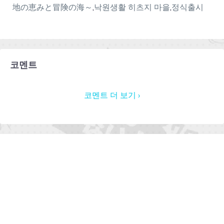
地の恵みと冒険の海～
,
낙원생활 히츠지 마을
,
정식출시
코멘트
코멘트 더 보기 ›