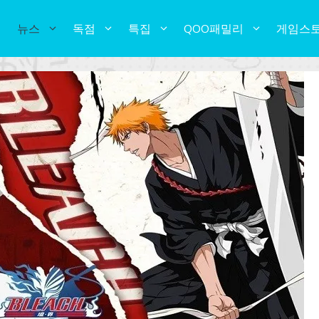
뉴스
독점
특집
QOO패밀리
게임스