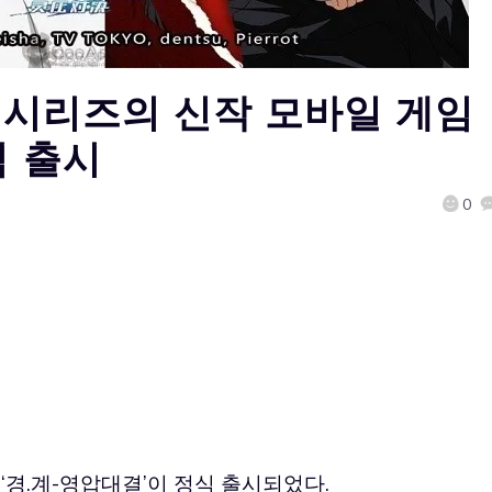
치’ 시리즈의 신작 모바일 게임
식 출시
0
‘경.계-영압대결’이 정식 출시되었다.