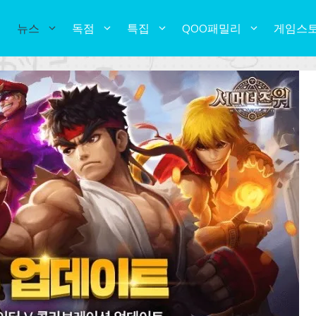
뉴스
독점
특집
QOO패밀리
게임스