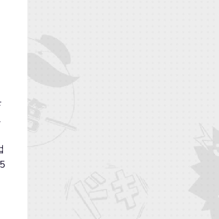
많
.
업
5