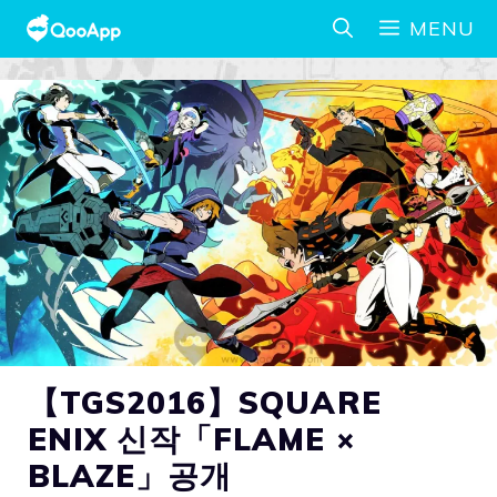
MENU
【TGS2016】SQUARE
ENIX 신작「FLAME ×
BLAZE」공개