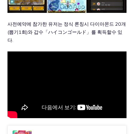
사전예약에 참가한 유저는 정식 론칭시 다이아몬드 20개
(뽑기1회)와 갑수「ハイコンゴールド」를 획득할수 있
다.