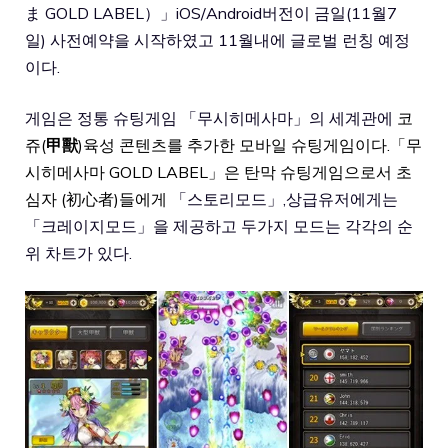
ま GOLD LABEL）」iOS/Android버전이 금일(11월7
일) 사전예약을 시작하였고 11월내에 글로벌 런칭 예정
이다.
게임은 정통 슈팅게임 「무시히메사마」의 세계관에
코
쥬(
甲獸
)육성 콘텐츠를 추가한 모바일 슈팅게임이다.「무
시히메사마 GOLD LABEL」은 탄막 슈팅게임으로서 초
심자 (初心者)들에게
「스토리모드」,상급유저에게는
「크레이지모드」을 제공하고 두가지 모드는 각각의 순
위 차트가 있다.