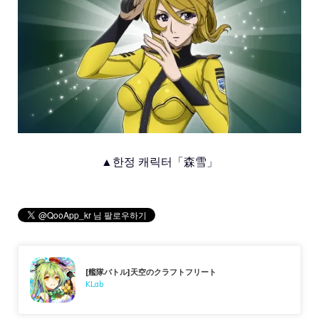
▲한정 캐릭터「森雪」
[艦隊バトル]天空のクラフトフリート
KLab