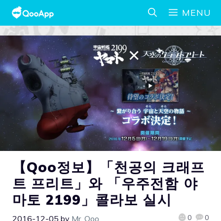
MENU
【Qoo정보】「천공의 크래프
트 프리트」와 「우주전함 야
마토 2199」콜라보 실시
0
0
2016-12-05
by
Mr. Qoo