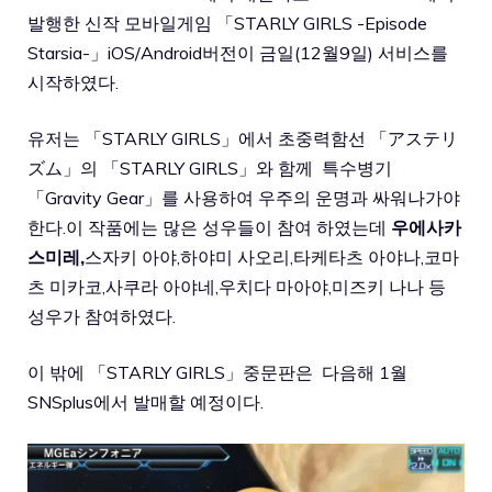
발행한 신작 모바일게임 「STARLY GIRLS -Episode
Starsia-」iOS/Android버전이 금일(12월9일) 서비스를
시작하였다.
유저는 「STARLY GIRLS」에서 초중력함선 「アステリ
ズム」의 「STARLY GIRLS」와 함께 특수병기
「Gravity Gear」를 사용하여 우주의 운명과 싸워나가야
한다.이 작품에는 많은 성우들이 참여 하였는데
우에사카
스미레,
스자키 아야,하야미 사오리,타케타츠 아야나,코마
츠 미카코,사쿠라 아야네,우치다 마아야,미즈키 나나 등
성우가 참여하였다.
이 밖에 「STARLY GIRLS」중문판은 다음해 1월
SNSplus에서 발매할 예정이다.