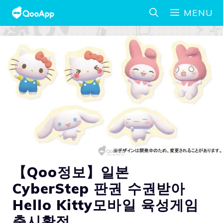
MENU
【Qoo정보】일본
CyberStep 판권 수권받아
Hello Kitty모바일 육성게임
출시확정