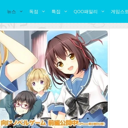
뉴스
독점
특집
QOO패밀리
게임스