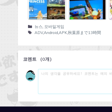
뉴스
,
모바일게임
ADV
,
Android
,
APK
,
秋葉原まで13時間
코멘트
（
0
개）