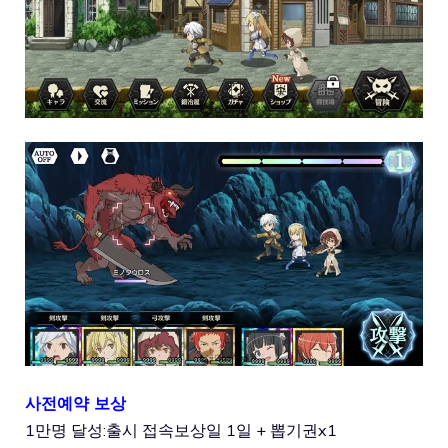
사전예약 보상
1만명 달성:출시 접속보상일 1일 + 뽑기권x1