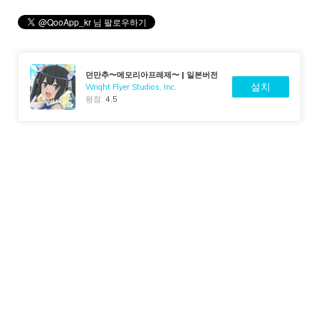
던만추〜메모리아프레제〜 | 일본버전
설치
Wright Flyer Studios, Inc.
평점:
4.5