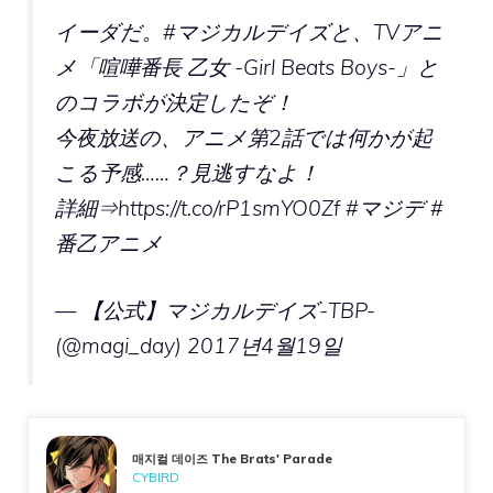
イーダだ。
#マジカルデイズと
、TVアニ
メ「喧嘩番長 乙女 -Girl Beats Boys-」と
のコラボが決定したぞ！
今夜放送の、アニメ第2話では何かが起
こる予感……？見逃すなよ！
詳細⇒
https://t.co/rP1smYO0Zf
#マジデ
#
番乙アニメ
— 【公式】マジカルデイズ-TBP-
(@magi_day)
2017년4월19일
매지컬 데이즈 The Brats' Parade
CYBIRD