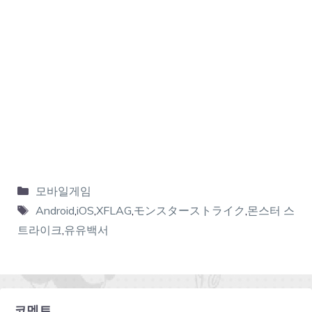
모바일게임
Android
,
iOS
,
XFLAG
,
モンスターストライク
,
몬스터 스
트라이크
,
유유백서
코멘트