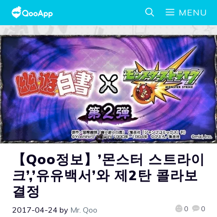
MENU
【Qoo정보】’몬스터 스트라이
크’,’유유백서’와 제2탄 콜라보
결정
0
0
2017-04-24
by
Mr. Qoo