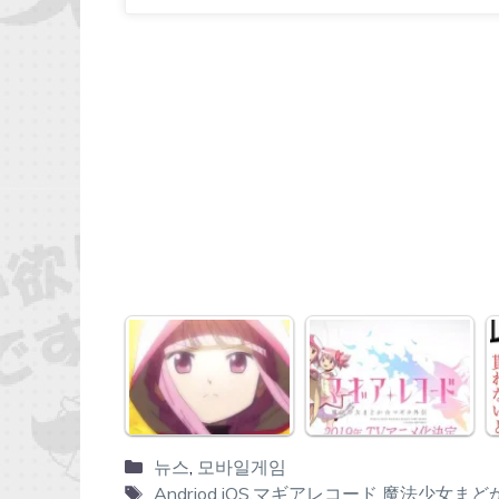
뉴스
,
모바일게임
Andriod
,
iOS
,
マギアレコード 魔法少女まど