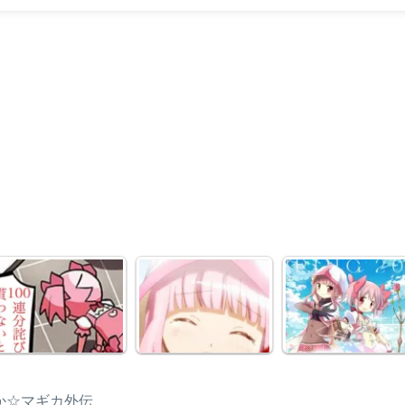
か☆マギカ外伝