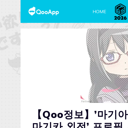
HOME
【Qoo정보】’마기
마기카 외전’ 프로필