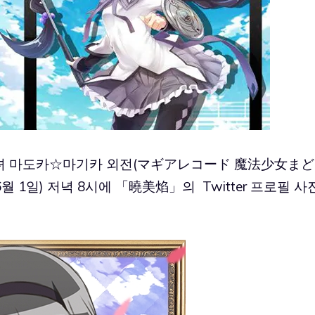
소녀 마도카☆마기카 외전(マギアレコード 魔法少女まど
(6월 1일) 저녁 8시에 「曉美焰」의 Twitter 프로필 사