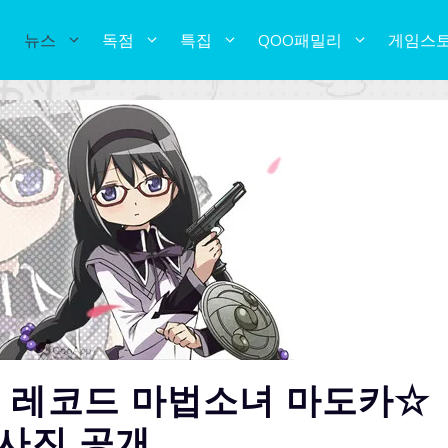
뉴스
독점
특집
QOO패밀리
게임스
아 레코드 마법소녀 마도카☆
 사진 공개