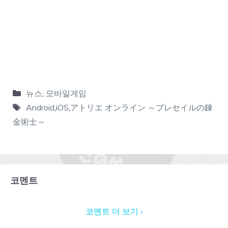
뉴스
,
모바일게임
Android
,
iOS
,
アトリエ オンライン ～ブレセイルの錬
金術士～
코멘트
코멘트 더 보기 ›