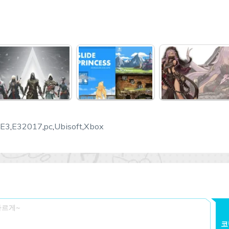
E3
,
E32017
,
pc
,
Ubisoft
,
Xbox
코