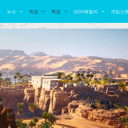
뉴스
독점
특집
QOO패밀리
게임스