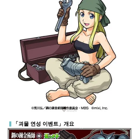
▍
「괴물 연성 이벤트」개요