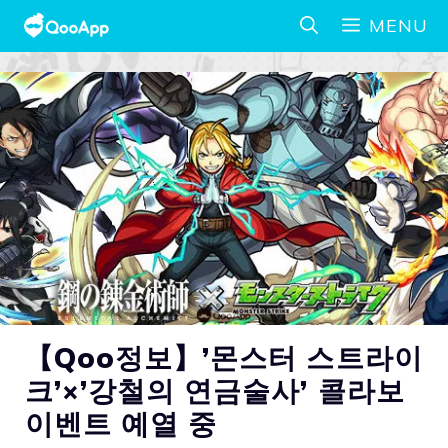
MENU
【Qoo정보】’몬스터 스트라이
크’×’강철의 연금술사’ 콜라보
이벤트 예열 중