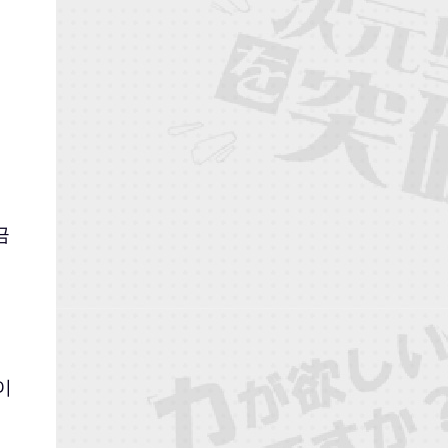
금
이
려